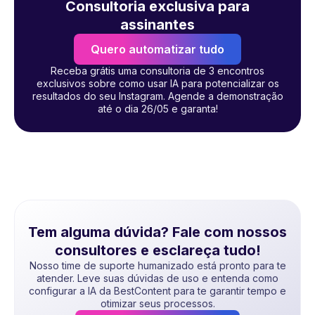
Consultoria exclusiva para
assinantes
Quero automatizar tudo
Receba grátis uma consultoria de 3 encontros
exclusivos sobre como usar IA para potencializar os
resultados do seu Instagram. Agende a demonstração
até o dia 26/05 e garanta!
Tem alguma dúvida? Fale com nossos
consultores e esclareça tudo!
Nosso time de suporte humanizado está pronto para te
atender. Leve suas dúvidas de uso e entenda como
configurar a IA da BestContent para te garantir tempo e
otimizar seus processos.