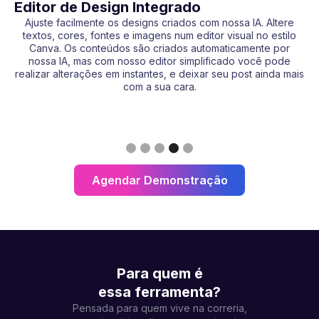
Editor de Design Integrado
r
Ajuste facilmente os designs criados com nossa IA. Altere
os
textos, cores, fontes e imagens num editor visual no estilo
No
 do
Canva. Os conteúdos são criados automaticamente por
qu
es
nossa IA, mas com nosso editor simplificado você pode
e
eu
realizar alterações em instantes, e deixar seu post ainda mais
a
com a sua cara.
a
Slide 4 of 5.
Agendar Demonstração
Para quem é
essa ferramenta?
Pensada para quem vive na correria,