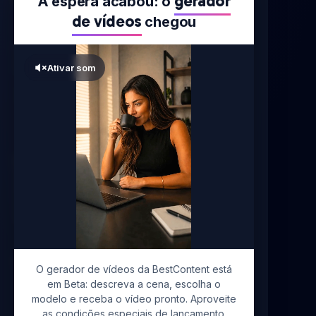
gerador
A espera acabou: o
Alcance milhares de clientes postando
de vídeos
chegou
nas redes sociais todos os dias, sem
esforço. O sistema operacional do seu
marketing.
Ativar som
PRODUTOS
BestContent Social
BestContent Chat 2.0
BestContent Links
BestContent Academy
EXPLORAR
O gerador de vídeos da BestContent está
Sobre a BestContent AI
em Beta: descreva a cena, escolha o
Blog
modelo e receba o vídeo pronto. Aproveite
Central de Ajuda
as condições especiais de lançamento.