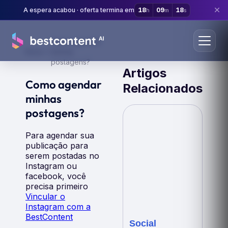
A espera acabou · oferta termina em
18
09
18
h
m
s
Como agendar
Início
minhas
postagens?
Artigos
Como agendar
Relacionados
minhas
postagens?
Para agendar sua
publicação para
serem postadas no
Instagram ou
facebook, você
precisa primeiro
Vincular o
Instagram com a
BestContent
Social