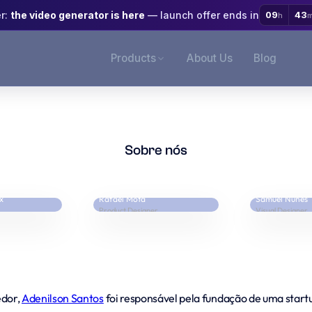
er:
the video generator is here
— launch offer ends in
09
43
h
Products
About Us
Blog
Sobre nós
x
Rafael Mota
Samuel Nunes
Product Designer
Visual Designer
edor,
Adenilson Santos
foi responsável pela fundação de uma startu