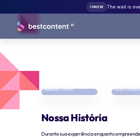
The wait is ov
NEW
Adenilson Santos
Hicaro Sindeau
CEO
CMO & COO
Nossa História
Durante sua experiência enquanto empreend