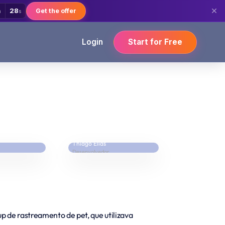
28
Get the offer
m
s
Login
Start for Free
Thiago Elias
Desenvolvedor
p de rastreamento de pet, que utilizava