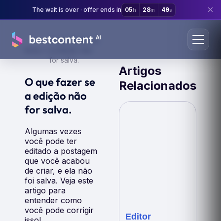
The wait is over · offer ends in
05
28
49
h
m
s
O que fazer se
Início
a edição não
for salva.
Artigos
O que fazer se
Relacionados
a edição não
for salva.
Algumas vezes
você pode ter
editado a postagem
que você acabou
de criar, e ela não
foi salva. Veja este
artigo para
entender como
você pode corrigir
Editor
isso!